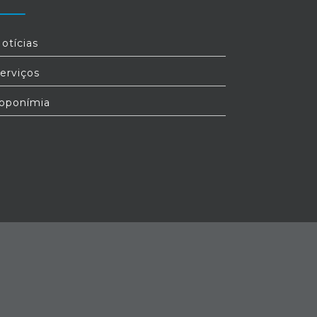
otícias
erviços
oponímia