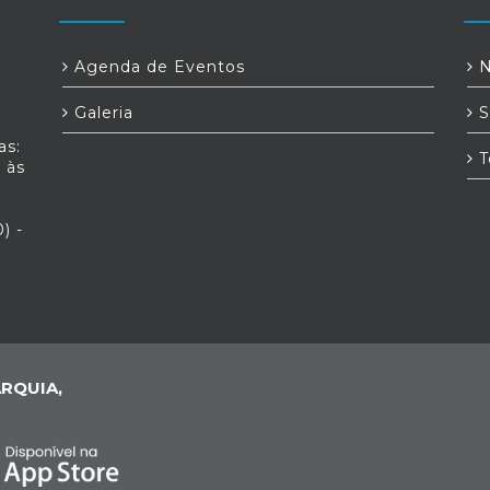
Agenda de Eventos
N
Galeria
S
as:
T
 às
) -
RQUIA,