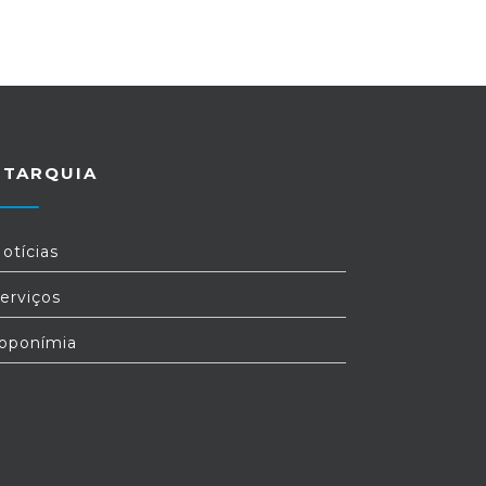
UTARQUIA
otícias
erviços
oponímia