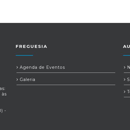
FREGUESIA
A
Agenda de Eventos
N
Galeria
S
as:
T
 às
) -