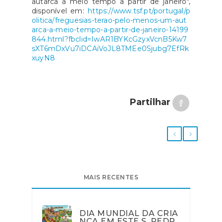
autarca a meio tempo a partir de janeiro",
disponível em:
https://www.tsf.pt/portugal/p
olitica/freguesias-terao-pelo-menos-um-aut
arca-a-meio-tempo-a-partir-de-janeiro-14199
844.html?fbclid=IwAR1BYKcGzyxVcnB5Kw7
sXT6mDxVu7iDCAiVoJL8TMEe0Sjubg7EfRk
xuyN8
Partilhar
MAIS RECENTES
DIA MUNDIAL DA CRIA
NÇA EM ESTE S. PEDR