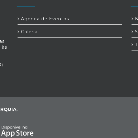
Agenda de Eventos
N
Galeria
S
as:
T
 às
) -
RQUIA,