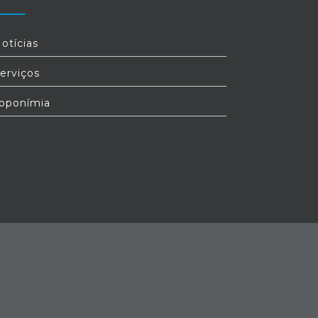
otícias
erviços
oponímia