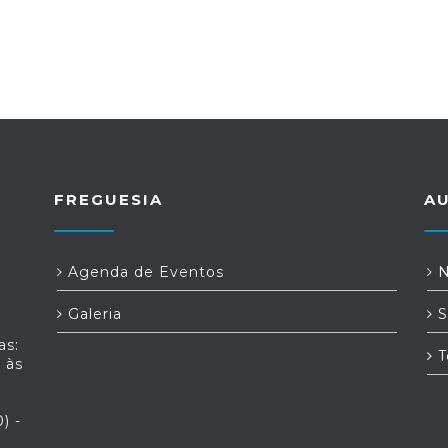
FREGUESIA
A
Agenda de Eventos
N
Galeria
S
as:
T
 às
) -