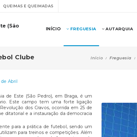
QUEIMAS E QUEIMADAS
te (São
INÍCIO
FREGUESIA
AUTARQUIA
ebol Clube
Início
Freguesia
de Abril
esia de Este (São Pedro), em Braga, é um
ário. Este campo tem uma forte ligação
à
Revolução dos Cravos
, ocorrida em 25 de
e ditatorial e a instauração da democracia
mente para a prática de
futebol
, sendo um
o utilizam para treinos e competições. Além