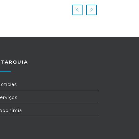
UTARQUIA
otícias
erviços
oponímia