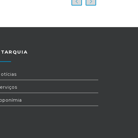
UTARQUIA
otícias
erviços
oponímia