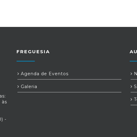
FREGUESIA
A
Agenda de Eventos
N
Galeria
S
as:
T
 às
) -