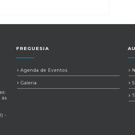
FREGUESIA
A
Agenda de Eventos
N
Galeria
S
as:
T
 às
) -