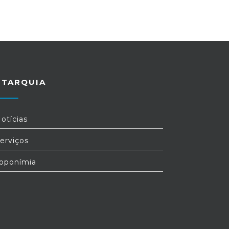
UTARQUIA
otícias
erviços
oponímia