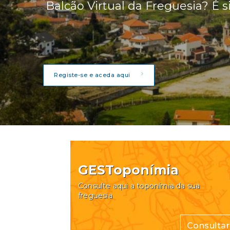
Balcão Virtual da Freguesia? É s
Registe-se e aceda aqui
GESToponímia
Consulte aqui a toponímia da sua
freguesia
Consultar