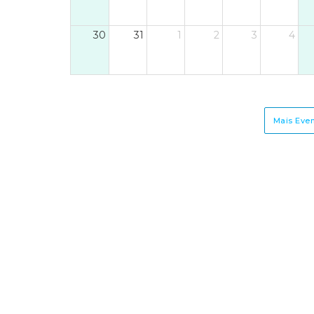
nda que se encontram
ambém abertas as
30
31
1
2
3
4
nscrições para
nitores.Garanta já a
rticipação dos mais
vos num verão cheio de
periências
Mais Eve
esquecíveis!