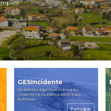
imples!
GESIncidente
Se detetou alguma ocorrência ou
A
incidente na via pública alerte a sua
Autarquia
Participar