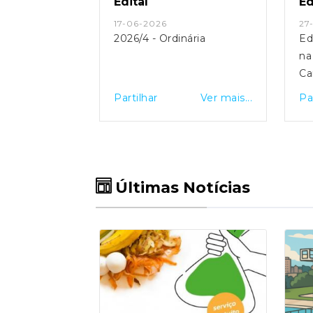
Edital
Edi
17-06-2026
27-
ordinária
2026/4 - Ordinária
Edi
na 
Ca
Cl
Ver mais...
Partilhar
Ver mais...
Par
Últimas Notícias