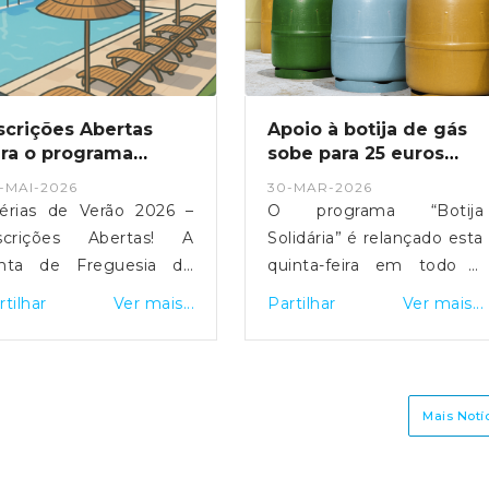
scrições Abertas
Apoio à botija de gás
ra o programa
sobe para 25 euros
rias de Verão 2026,
com relançamento do
-MAI-2026
30-MAR-2026
é ao dia 29 de maio
programa
rias de Verão 2026 –
O programa “Botija
 2026
scrições Abertas! A
Solidária” é relançado esta
nta de Freguesia de
quinta-feira em todo o
ste S. Pedro e S.
país para apoiar famílias
rtilhar
Ver mais...
Partilhar
Ver mais...
mede informa que já
em situação de
 encontram abertas as
vulnerabilidade económica
nscrições para o
na compra de botijas de
ograma Férias de Verão
gás. O primeiro-ministro
Mais Notí
26, até ao dia 29 de
Luís Montenegro
io de 2026.Destinado a
anunciou o aumento da
ianças e jovens dos 6
comparticipação de 15