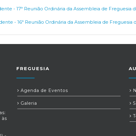
dente - 17ª Reunião Ordinária da Assembleia de Freguesia 
dente - 16ª Reunião Ordinária da Assembleia de Freguesia 
FREGUESIA
A
Agenda de Eventos
N
Galeria
S
as:
T
 às
) -