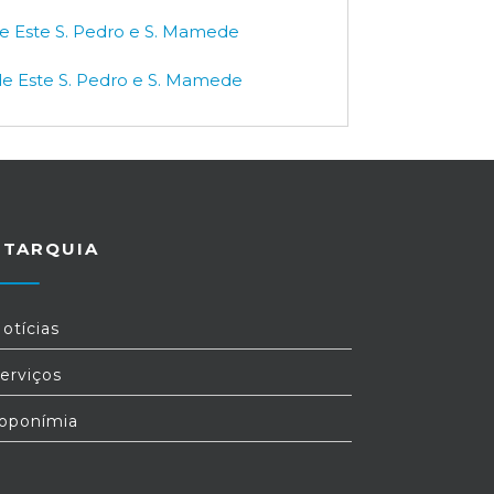
de Este S. Pedro e S. Mamede
de Este S. Pedro e S. Mamede
UTARQUIA
otícias
erviços
oponímia