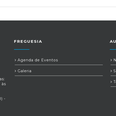
FREGUESIA
A
Agenda de Eventos
N
Galeria
S
as:
T
 às
) -