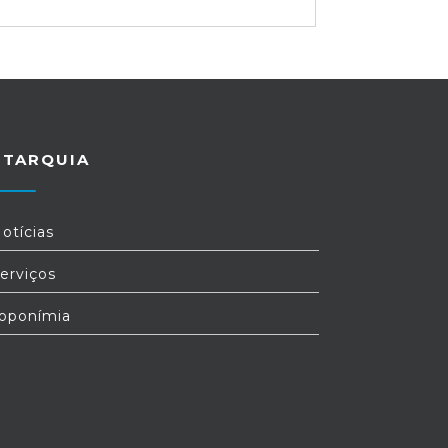
UTARQUIA
otícias
erviços
oponímia