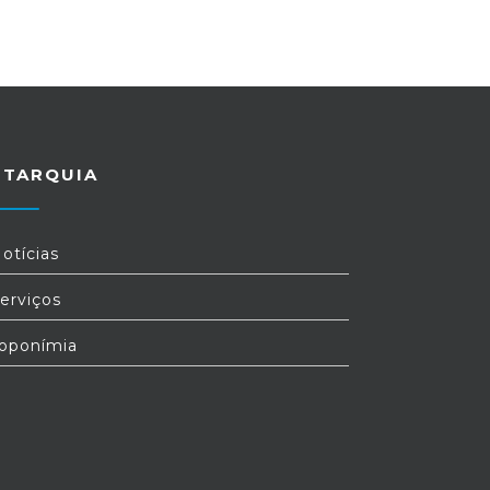
UTARQUIA
otícias
erviços
oponímia