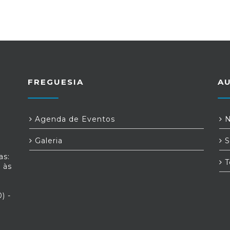
FREGUESIA
A
Agenda de Eventos
N
Galeria
S
as:
T
 às
) -